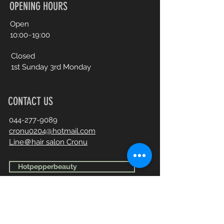
OPENING HOURS
Open​
10:00~19:00
Closed
1st Sunday 3rd Monday
CONTACT US
044-277-9089
cronu0204@hotmail.com
Line＠hair salon Cronu
Hotpepperbeauty
First Name