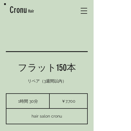
Cronu
Hair
フラット150本
リペア（3週間以内）
7,700
円
1時間 30分
1
￥7,700
時
3
hair salon cronu
0
分