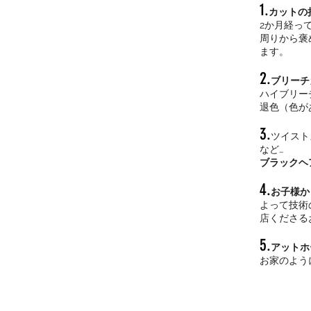
1.
カットの
2か月経っ
周りから褒
ます。
2.
ブリーチ
ハイブリー
退色（色が
3.
ツイスト
など…
ブラックヘ
4.
お子様か
よって技術
店くださる
5.
アットホ
お家のよう