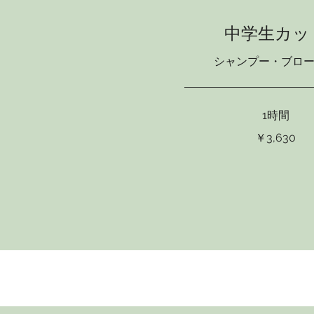
中学生カッ
シャンプー・ブロ
1時間
3,630
￥3,630
円