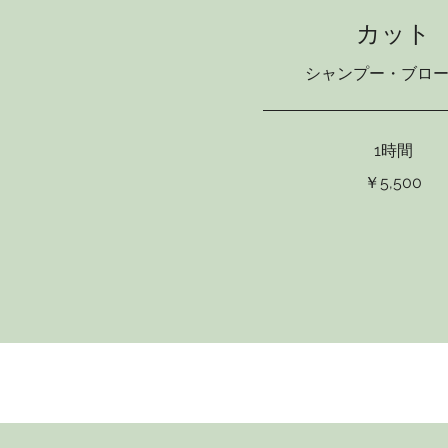
カット
シャンプー・ブロ
1時間
5,500
￥5,500
円